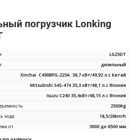
ный погрузчик Lonking
T
и
LG25DT
ля
дизельный
Xinchai C490BPG-225A 36,7 кВт/49,92 л.с Китай
Mitsubishi S4S-474 35,3 кВт/48,1 л.с Япония
Isuzu C240 35,4кВт/48,15 л.с Япония
одъемность
2500kg
ть хода
18,5/20km/h
ема от
3000 до 6500 мм
У ПО ЗАПРОСУ