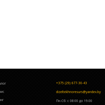
+375 (29) 677-30-43
алог
вис
dizeltekhnoresurs@yandex.by
инг
Пн-Cб: c 08:00 до 19.00