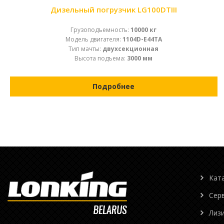
Дизельный погрузчик LG100DTIII
Грузоподъемность:
10000 кг
Модель двигателя:
1104D-E44TA
Тип мачты:
двухсекционная
Высота подъема:
3000 мм
Подробнее
Кат
Сер
Лиз